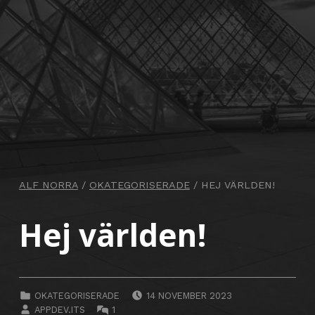
ALF NORRA
/
OKATEGORISERADE
/
HEJ VÄRLDEN!
Hej världen!
POSTED ON:
CATEGORIZED IN:
OKATEGORISERADE
14 NOVEMBER 2023
WRITTEN BY:
COMMENTS:
APPDEV.ITS
1