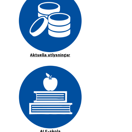
Aktuella utlysningar
ALF-skola