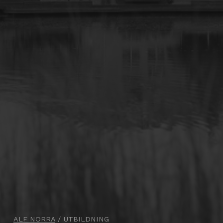
ALF NORRA
/
UTBILDNING